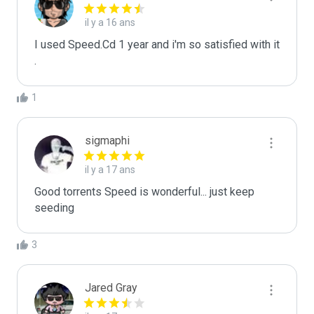
il y a 16 ans
I used Speed.Cd 1 year and i'm so satisfied with it 
.
1
sigmaphi
il y a 17 ans
Good torrents Speed is wonderful... just keep 
seeding
3
Jared Gray