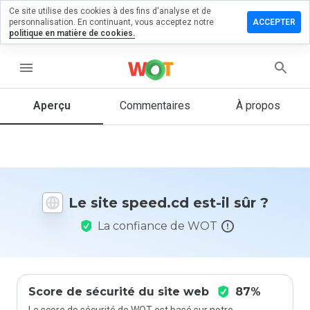
Ce site utilise des cookies à des fins d'analyse et de
sser un
personnalisation. En continuant, vous acceptez notre
ACCEPTER
mmentaire
politique en matière de cookies.
 speed.cd
menu
Aperçu
Commentaires
À propos
Quelle
note entre
1 et 5
donneriez-
vous à ce
site ?
Le site speed.cd est-il sûr ?
La confiance de WOT
Score de sécurité du site web
87%