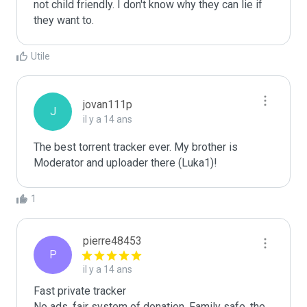
not child friendly. I don't know why they can lie if 
they want to.
Utile
jovan111p
J
il y a 14 ans
The best torrent tracker ever. My brother is 
Moderator and uploader there (Luka1)!
1
pierre48453
P
il y a 14 ans
Fast private tracker

No ads, fair system of donation, Family safe, the 