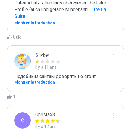
Datenschutz. allerdings überwiegen die Fake-
Profile (auch und gerade Minderjähri
...
 Lire La 
Suite
Montrer la traduction
Utile
Slivket
il y a 11 ans
Подобным сайтам доверять не стоит.....
Montrer la traduction
1
Christa58
C
il y a 12 ans