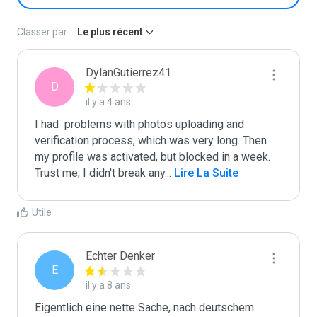
Classer par :
Le plus récent
DylanGutierrez41
D
il y a 4 ans
I had  problems with photos uploading and 
verification process, which was very long. Then 
my profile was activated, but blocked in a week. 
Trust me, I didn't break any
...
 Lire La Suite
Utile
Echter Denker
E
il y a 8 ans
Eigentlich eine nette Sache, nach deutschem 