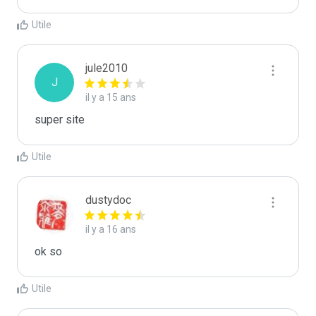
Utile
jule2010
J
il y a 15 ans
super site
Utile
dustydoc
il y a 16 ans
ok so
Utile