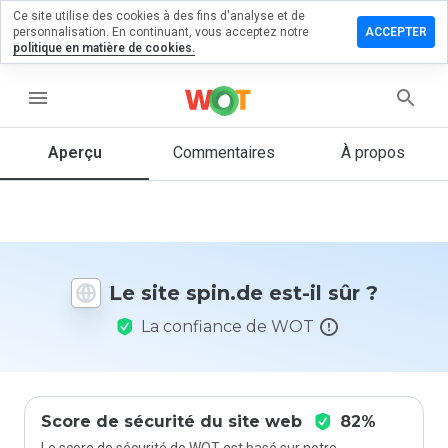
Ce site utilise des cookies à des fins d'analyse et de
sser un
personnalisation. En continuant, vous acceptez notre
ACCEPTER
mmentaire
politique en matière de cookies.
 spin.de
menu
Aperçu
Commentaires
À propos
Quelle
note entre
1 et 5
donneriez-
vous à ce
site ?
Le site spin.de est-il sûr ?
La confiance de WOT
Score de sécurité du site web
82%