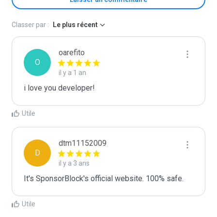
Classer par :
Le plus récent
oarefito
O
il y a 1 an
i love you developer!
Utile
dtm11152009
D
il y a 3 ans
It's SponsorBlock's official website. 100% safe.
Utile