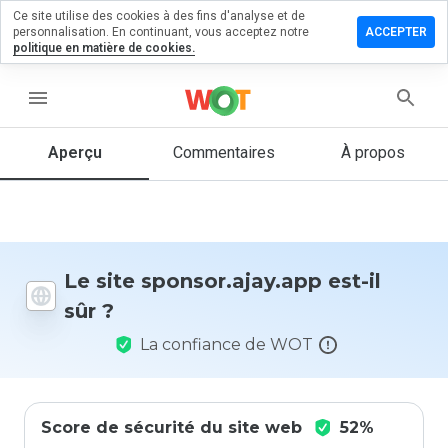
Ce site utilise des cookies à des fins d'analyse et de
er un
personnalisation. En continuant, vous acceptez notre
ACCEPTER
entaire
politique en matière de cookies.
or.ajay.app
menu
Aperçu
Commentaires
À propos
Quelle
note entre
1 et 5
donneriez-
vous à ce
Le site sponsor.ajay.app est-il
site ?
sûr ?
La confiance de WOT
Score de sécurité du site web
52%