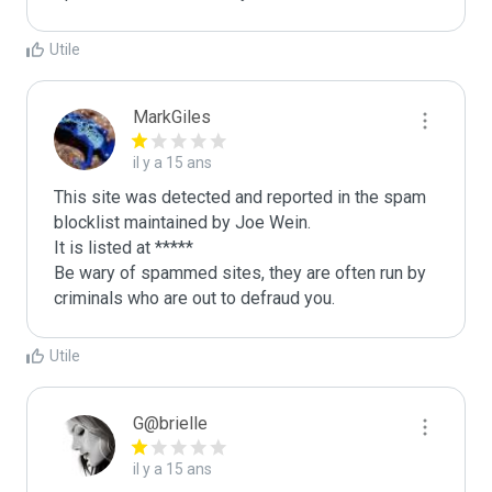
Utile
MarkGiles
il y a 15 ans
This site was detected and reported in the spam 
blocklist maintained by Joe Wein.

It is listed at *****

Be wary of spammed sites, they are often run by 
criminals who are out to defraud you.
Utile
G@brielle
il y a 15 ans