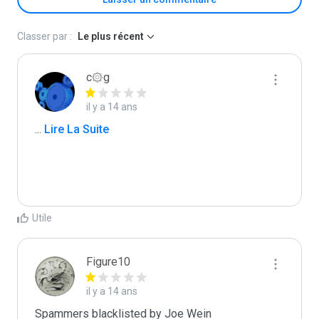
Classer par :
Le plus récent
c۞g
il y a 14 ans
...
 Lire La Suite
Utile
Figure10
il y a 14 ans
Spammers blacklisted by Joe Wein 