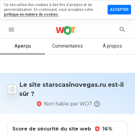
Ce site utilise des cookies à des fins d'analyse et de
r un
personnalisation. En continuant, vous acceptez notre
ACCEPTER
taire sur
politique en matière de cookies.
asinovegas.ru
menu
Aperçu
Commentaires
À propos
Quelle
note entre
1 et 5
donneriez-
vous à ce
site ?
Le site starscasinovegas.ru est-il
sûr ?
Non fiable par WOT
Score de sécurité du site web
16%