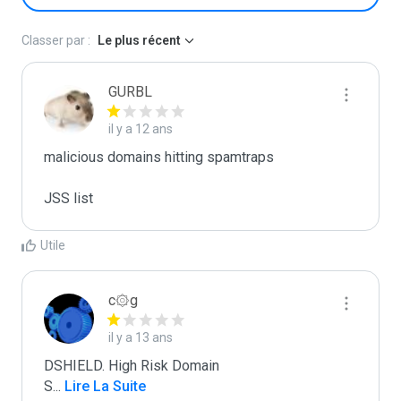
Classer par :
Le plus récent
GURBL
il y a 12 ans
malicious domains hitting spamtraps

JSS list
Utile
c۞g
il y a 13 ans
DSHIELD. High Risk Domain

S
...
 Lire La Suite