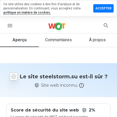
Ce site utilise des cookies à des fins d'analyse et de
sser un
personnalisation. En continuant, vous acceptez notre
ACCEPTER
mentaire
politique en matière de cookies.
elstorm.su
menu
Aperçu
Commentaires
À propos
Quelle
note entre
1 et 5
donneriez-
vous à ce
Le site steelstorm.su est-il sûr ?
site ?
Site web inconnu
Score de sécurité du site web
2%