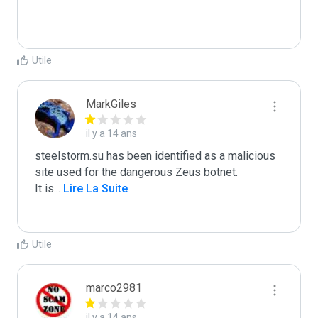
Utile
MarkGiles
il y a 14 ans
steelstorm.su has been identified as a malicious 
site used for the dangerous Zeus botnet.

It is
...
 Lire La Suite
Utile
marco2981
il y a 14 ans