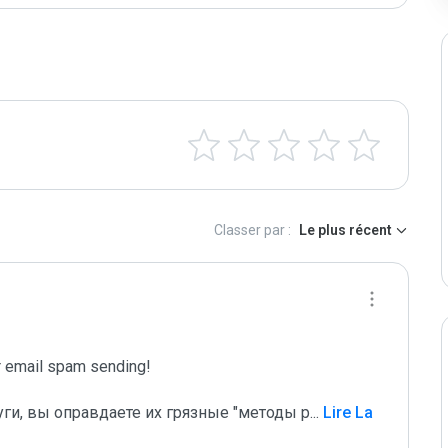
Classer par :
Le plus récent
email spam sending!

уги, вы оправдаете их грязные "методы р
...
 Lire La 