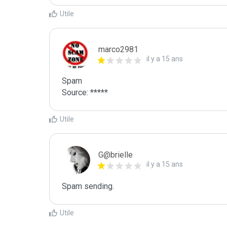
Utile
marco2981
il y a 15 ans
Spam

Source: *****
Utile
G@brielle
il y a 15 ans
Spam sending.
Utile