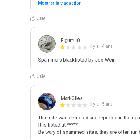
Montrer la traduction
Utile
Figure10
il y a 14 ans
Spammers blacklisted by Joe Wein 
Utile
MarkGiles
il y a 15 ans
This site was detected and reported in the spa
It is listed at *****

Be wary of spammed sites, they are often run b