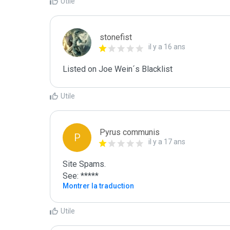
Utile
stonefist
il y a 16 ans
Listed on Joe Wein´s Blacklist
Utile
Pyrus communis
P
il y a 17 ans
Site Spams.

See: *****
Montrer la traduction
Utile