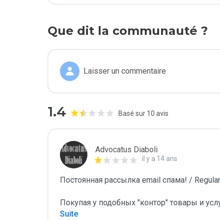
Que dit la communauté ?
Laisser un commentaire
1.4
Basé sur 10 avis
Advocatus Diaboli
il y a 14 ans
Постоянная рассылка email спама! / Regular 
Покупая у подобных "контор" товары и усл
Suite