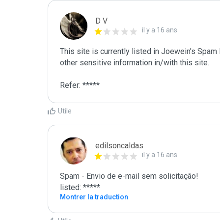
D V
il y a 16 ans
This site is currently listed in Joewein's Spam
other sensitive information in/with this site. 

Refer: *****
Utile
edilsoncaldas
il y a 16 ans
Spam - Envio de e-mail sem solicitação!

listed: *****
Montrer la traduction