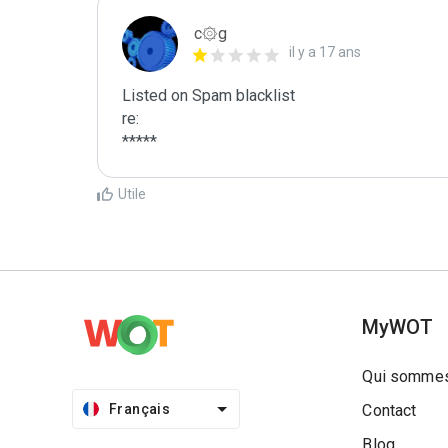
c۞g
il y a 17 ans
Listed on Spam blacklist

re:

*****
Utile
MyWOT
Qui sommes
Français
Contact
Blog