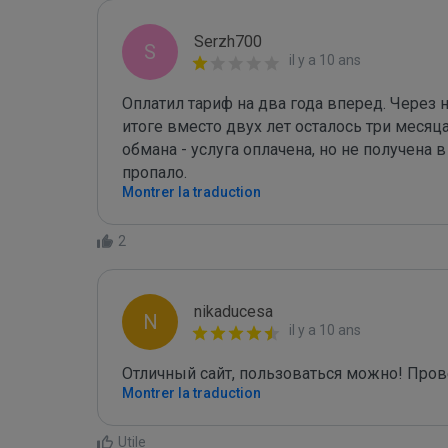
Serzh700
S
il y a 10 ans
Оплатил тариф на два года вперед. Через 
итоге вместо двух лет осталось три месяц
обмана - услуга оплачена, но не получена
пропало.
Montrer la traduction
2
nikaducesa
N
il y a 10 ans
Отличный сайт, пользоваться можно! Прове
Montrer la traduction
Utile