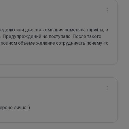
неделю или две эта компания поменяла тарифы, в 
а. Предупреждений не поступало. После такого 
 в полном объеме желание сотрудничать почему-то 
рено лично :)