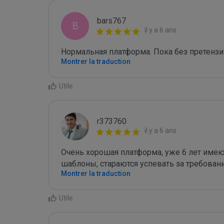
bars767
B
il y a 6 ans
Нормальная платформа. Пока без претензи
Montrer la traduction
Utile
r373760
il y a 6 ans
Очень хорошая платформа, уже 6 лет имею
шаблоны, стараются успевать за требова
Montrer la traduction
Utile