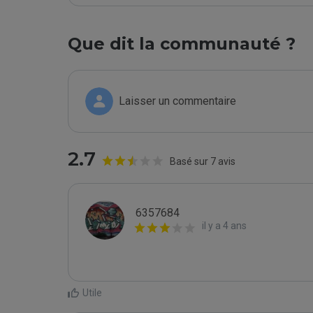
Que dit la communauté ?
Laisser un commentaire
2.7
Basé sur 7 avis
6357684
il y a 4 ans
Utile