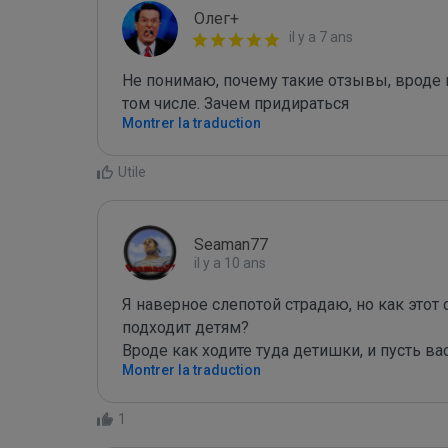
Олег+
il y a 7 ans
Не понимаю, почему такие отзывы, вроде 
том числе. Зачем придираться
Montrer la traduction
Utile
Seaman77
il y a 10 ans
Я наверное слепотой страдаю, но как этот 
подходит детям?

Вроде как ходите туда детишки, и пусть ва
Montrer la traduction
1