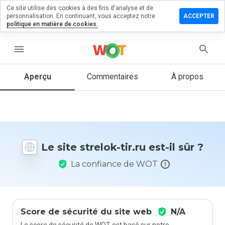
Ce site utilise des cookies à des fins d'analyse et de
sser un
personnalisation. En continuant, vous acceptez notre
ACCEPTER
mmentaire
politique en matière de cookies.
 strelok-
u
menu
Aperçu
Commentaires
À propos
Quelle
note entre
1 et 5
donneriez-
vous à ce
Le site strelok-tir.ru est-il sûr ?
site ?
La confiance de WOT
Score de sécurité du site web
N/A