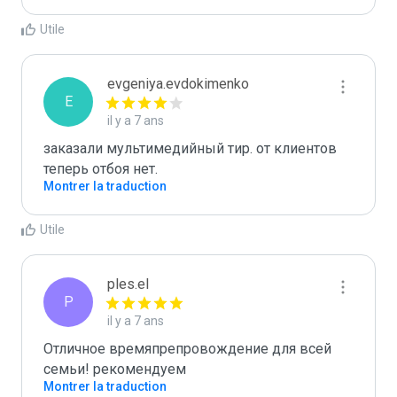
Utile
evgeniya.evdokimenko
E
il y a 7 ans
заказали мультимедийный тир. от клиентов 
теперь отбоя нет.
Montrer la traduction
Utile
ples.el
P
il y a 7 ans
Отличное времяпрепровождение для всей 
семьи! рекомендуем
Montrer la traduction