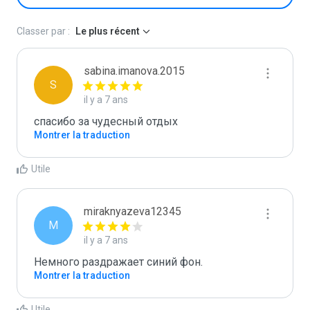
Classer par :
Le plus récent
sabina.imanova.2015
S
il y a 7 ans
спасибо за чудесный отдых
Montrer la traduction
Utile
miraknyazeva12345
M
il y a 7 ans
Немного раздражает синий фон.
Montrer la traduction
Utile