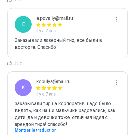
e.povaliy@mail.ru
E
il y a 7 ans
Заказывали лазерный тир, все были в 
восторге. Спасибо
Utile
kopulya@mail.ru
K
il y a 7 ans
заказывали тир на корпоратив. надо было 
видеть, как наши мальчики радовались, как 
дети. да и девочки тоже. отличная идея с 
арендой тира! спасибо! 
Montrer la traduction