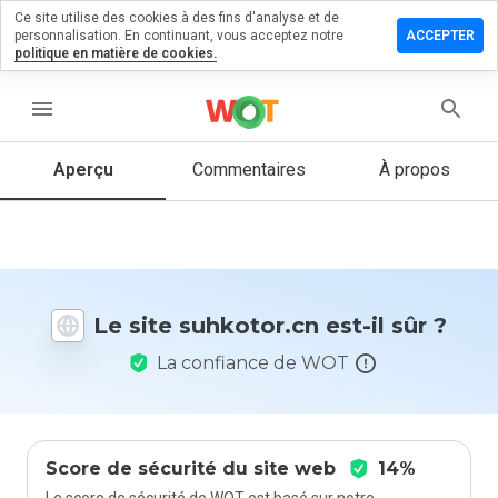
Ce site utilise des cookies à des fins d'analyse et de
sser un
personnalisation. En continuant, vous acceptez notre
ACCEPTER
mmentaire
politique en matière de cookies.
kotor.cn
menu
Aperçu
Commentaires
À propos
Quelle
note entre
1 et 5
donneriez-
vous à ce
Le site suhkotor.cn est-il sûr ?
site ?
La confiance de WOT
Score de sécurité du site web
14%