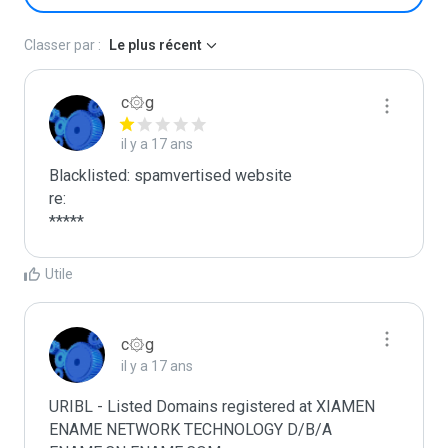
Classer par :
Le plus récent
c۞g
il y a 17 ans
Blacklisted: spamvertised website

re:

*****
Utile
c۞g
il y a 17 ans
URIBL - Listed Domains registered at XIAMEN 
ENAME NETWORK TECHNOLOGY D/B/A 