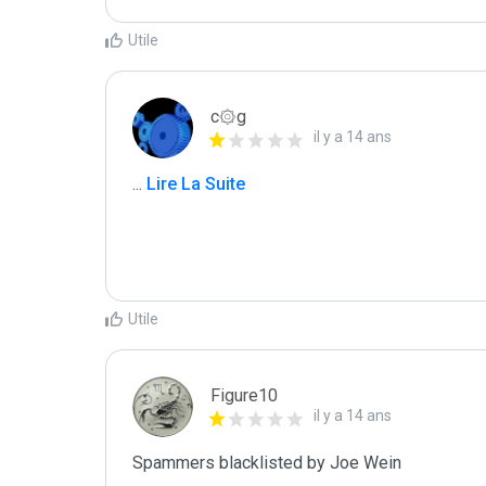
Utile
c۞g
il y a 14 ans
...
 Lire La Suite
Utile
Figure10
il y a 14 ans
Spammers blacklisted by Joe Wein 