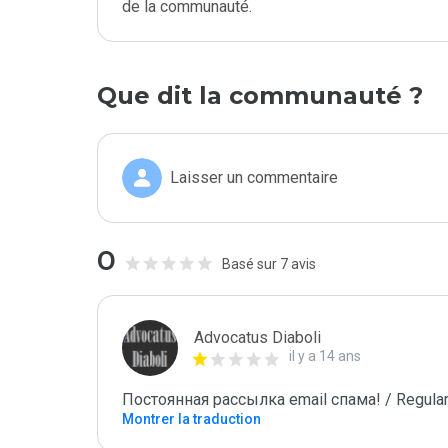
de la communauté.
Que dit la communauté ?
Laisser un commentaire
0
Basé sur 7 avis
Advocatus Diaboli
il y a 14 ans
Постоянная рассылка email спама! / Regular
Montrer la traduction