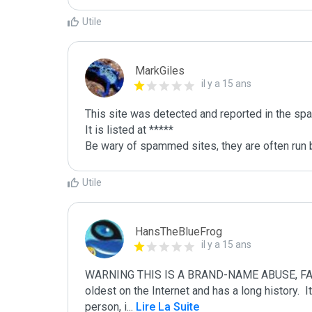
Utile
MarkGiles
il y a 15 ans
This site was detected and reported in the spa
It is listed at *****

Be wary of spammed sites, they are often run b
Utile
HansTheBlueFrog
il y a 15 ans
WARNING THIS IS A BRAND-NAME ABUSE, FAKE
oldest on the Internet and has a long history.  I
person, i
...
 Lire La Suite