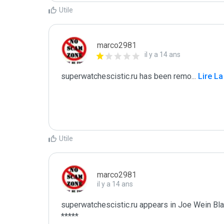
Utile
marco2981
il y a 14 ans
superwatchescistic.ru has been remo
...
 Lire La
Utile
marco2981
il y a 14 ans
superwatchescistic.ru appears in Joe Wein Blac
*****