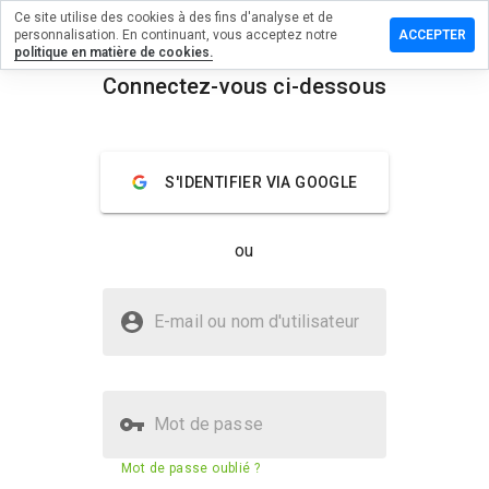
Ce site utilise des cookies à des fins d'analyse et de
er un
personnalisation. En continuant, vous acceptez notre
ACCEPTER
ntaire sur
politique en matière de cookies.
elttipps4.de
Connectez-vous ci-dessous
menu
Aperçu
Commentaires
À propos
S'IDENTIFIER VIA GOOGLE
Quelle
note entre
1 et 5
ou
donneriez-
vous à ce
site ?
Le site surfwelttipps4.de est-il
E-mail ou nom d'utilisateur
sûr ?
La confiance de WOT
Mot de passe
Score de sécurité du site web
N/A
Mot de passe oublié ?