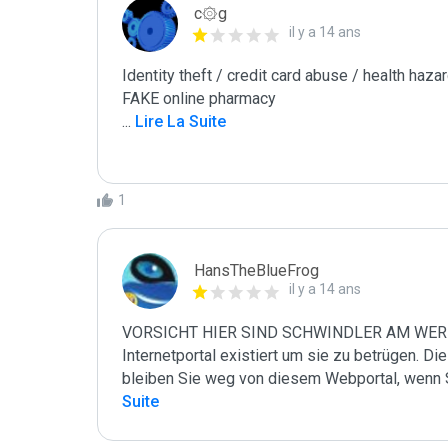
c۞g
il y a 14 ans
Identity theft / credit card abuse / health hazar
...
 Lire La Suite
1
HansTheBlueFrog
il y a 14 ans
VORSICHT HIER SIND SCHWINDLER AM WERK! D
Internetportal existiert um sie zu betrügen. Die
bleiben Sie weg von diesem Webportal, wenn 
Suite