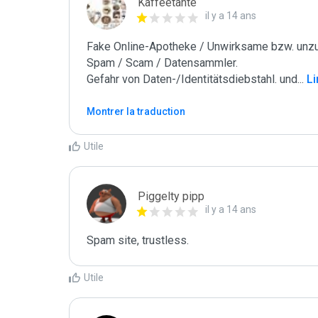
Kaffeetante
il y a 14 ans
Fake Online-Apotheke / Unwirksame bzw. unzul
Spam / Scam / Datensammler.

Gefahr von Daten-/Identitätsdiebstahl. und
...
 L
Montrer la traduction
Utile
Piggelty pipp
il y a 14 ans
Spam site, trustless.
Utile