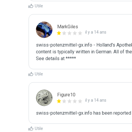
Utile
MarkGiles
il y a 14 ans
swiss-potenzmittel-gx.info - Holland's Apotheke
content is typically written in German. All of thei
See details at *****
Utile
Figure10
il y a 14 ans
swiss-potenzmittel-gx.info has been reported
Utile