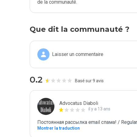
de la communauté.
Que dit la communauté ?
Laisser un commentaire
0.2
Basé sur 9 avis
Advocatus Diaboli
il y a 13 ans
Постоянная рассылка email спама! / Regular
Montrer la traduction