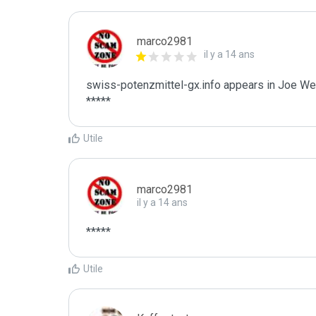
marco2981
il y a 14 ans
swiss-potenzmittel-gx.info appears in Joe Wein
*****
Utile
marco2981
il y a 14 ans
*****
Utile