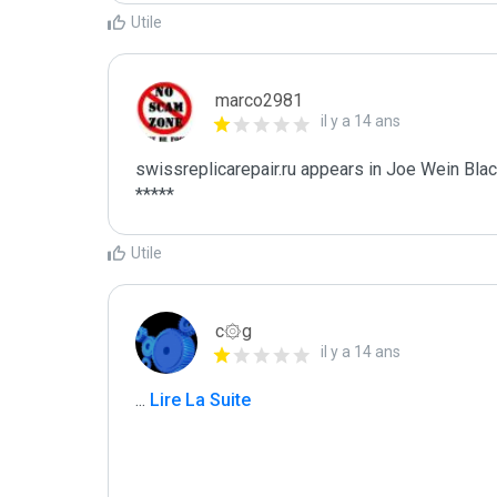
Utile
marco2981
il y a 14 ans
swissreplicarepair.ru appears in Joe Wein Black
*****
Utile
c۞g
il y a 14 ans
...
 Lire La Suite