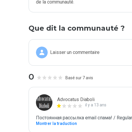
de la communauté.
Que dit la communauté ?
Laisser un commentaire
0
Basé sur 7 avis
Advocatus Diaboli
il y a 13 ans
Постоянная рассылка email спама! / Regular
Montrer la traduction