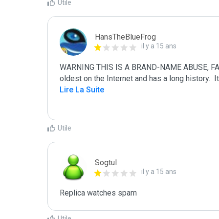
Utile
HansTheBlueFrog
il y a 15 ans
WARNING THIS IS A BRAND-NAME ABUSE, FAKE
oldest on the Internet and has a long history.  
Lire La Suite
Utile
Sogtul
il y a 15 ans
Replica watches spam
Utile