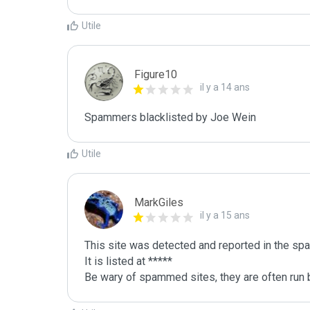
Utile
Figure10
il y a 14 ans
Spammers blacklisted by Joe Wein 
Utile
MarkGiles
il y a 15 ans
This site was detected and reported in the spa
It is listed at *****

Be wary of spammed sites, they are often run b