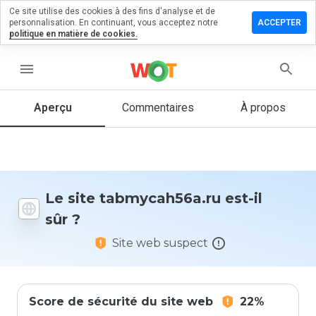
Ce site utilise des cookies à des fins d'analyse et de
ser un
personnalisation. En continuant, vous acceptez notre
ACCEPTER
entaire
politique en matière de cookies.
ycah56a.ru
menu
Aperçu
Commentaires
À propos
Quelle
note entre
1 et 5
donneriez-
vous à ce
Le site tabmycah56a.ru est-il
site ?
sûr ?
Site web suspect
Score de sécurité du site web
22%