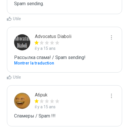
Spam sending.
Utile
Advocatus Diaboli
il y a 15 ans
Рассылка спама! / Spam sending!
Montrer la traduction
Utile
A6puk
il y a 15 ans
Спамеры / Spam !!!