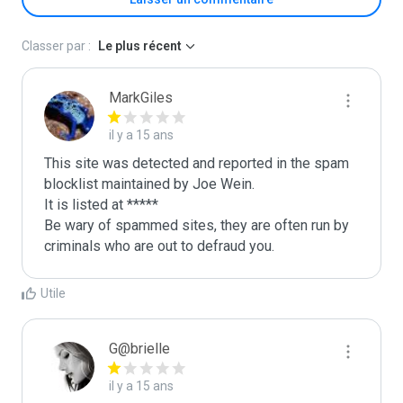
Classer par :
Le plus récent
MarkGiles
il y a 15 ans
This site was detected and reported in the spam 
blocklist maintained by Joe Wein.

It is listed at *****

Be wary of spammed sites, they are often run by 
criminals who are out to defraud you.
Utile
G@brielle
il y a 15 ans