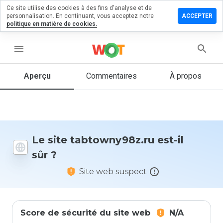
Ce site utilise des cookies à des fins d'analyse et de
ser un
personnalisation. En continuant, vous acceptez notre
ACCEPTER
mentaire
politique en matière de cookies.
owny98z.ru
menu
Aperçu
Commentaires
À propos
Quelle
note entre
1 et 5
donneriez-
vous à ce
Le site tabtowny98z.ru est-il
site ?
sûr ?
Site web suspect
Score de sécurité du site web
N/A