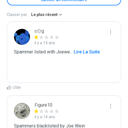
Classer par :
Le plus récent
c۞g
il y a 14 ans
Spammer listed with Joewe
...
 Lire La Suite
Utile
Figure10
il y a 14 ans
Spammers blacklisted by Joe Wein 