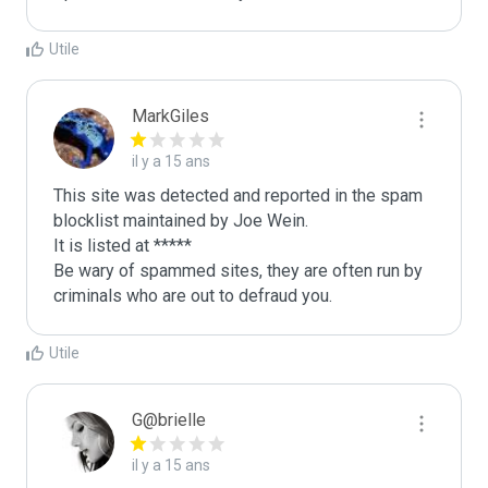
Utile
MarkGiles
il y a 15 ans
This site was detected and reported in the spam 
blocklist maintained by Joe Wein.

It is listed at *****

Be wary of spammed sites, they are often run by 
criminals who are out to defraud you.
Utile
G@brielle
il y a 15 ans