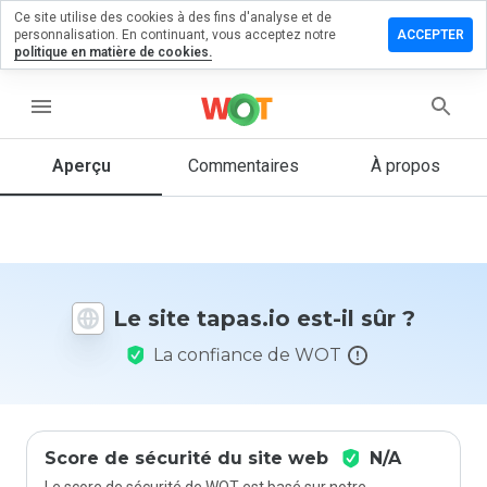
Ce site utilise des cookies à des fins d'analyse et de
sser un
personnalisation. En continuant, vous acceptez notre
ACCEPTER
mmentaire
politique en matière de cookies.
 tapas.io
menu
Aperçu
Commentaires
À propos
Quelle
note entre
1 et 5
donneriez-
vous à ce
site ?
Le site tapas.io est-il sûr ?
La confiance de WOT
Score de sécurité du site web
N/A