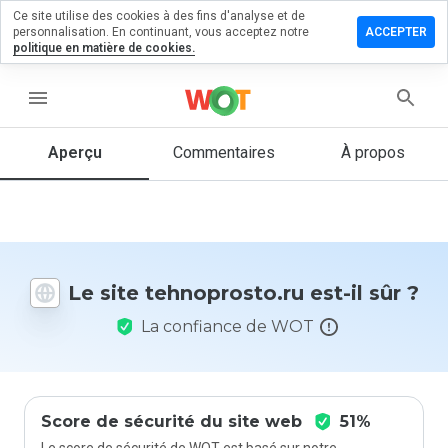
Ce site utilise des cookies à des fins d'analyse et de
ser un
personnalisation. En continuant, vous acceptez notre
ACCEPTER
mentaire
politique en matière de cookies.
oprosto.ru
menu
Aperçu
Commentaires
À propos
Quelle
note entre
1 et 5
donneriez-
vous à ce
Le site tehnoprosto.ru est-il sûr ?
site ?
La confiance de WOT
Score de sécurité du site web
51%