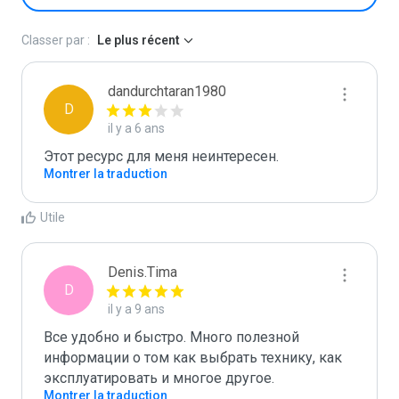
Classer par :
Le plus récent
dandurchtaran1980
D
il y a 6 ans
Этот ресурс для меня неинтересен.
Montrer la traduction
Utile
Denis.Tima
D
il y a 9 ans
Все удобно и быстро. Много полезной 
информации о том как выбрать технику, как 
эксплуатировать и многое другое. 
Montrer la traduction