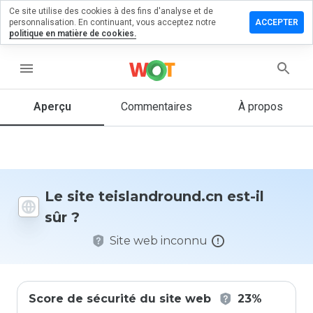
Ce site utilise des cookies à des fins d'analyse et de
ser un
personnalisation. En continuant, vous acceptez notre
ACCEPTER
entaire
politique en matière de cookies.
andround.cn
menu
Aperçu
Commentaires
À propos
Quelle
note entre
1 et 5
donneriez-
vous à ce
Le site teislandround.cn est-il
site ?
sûr ?
Site web inconnu
Score de sécurité du site web
23%