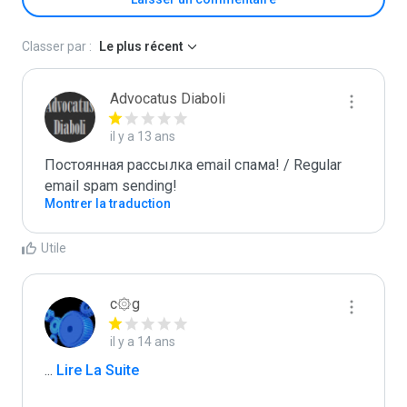
Classer par :
Le plus récent
Advocatus Diaboli
il y a 13 ans
Постоянная рассылка email спама! / Regular 
email spam sending!
Montrer la traduction
Utile
c۞g
il y a 14 ans
...
 Lire La Suite