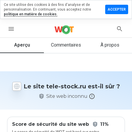
Ce site utilise des cookies à des fins d'analyse et de
sser un
personnalisation. En continuant, vous acceptez notre
ACCEPTER
mmentaire
politique en matière de cookies.
 tele-
ck.ru
menu
Aperçu
Commentaires
À propos
Quelle
note entre
1 et 5
donneriez-
vous à ce
Le site tele-stock.ru est-il sûr ?
site ?
Site web inconnu
Score de sécurité du site web
11%