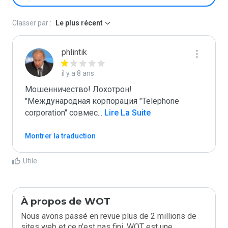
Classer par :
Le plus récent
phlintik
il y a 8 ans
Мошенничество! Лохотрон!

"Международная корпорация "Telephone 
corporation" совмес
...
 Lire La Suite
Montrer la traduction
Utile
À propos de WOT
Nous avons passé en revue plus de 2 millions de
sites web et ce n'est pas fini. WOT est une