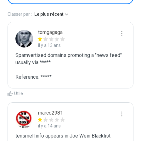
Classer par :
Le plus récent
tomgagaga
il y a 13 ans
Spamvertised domains promoting a "news feed"

usually via *****

Reference: *****
Utile
marco2981
il y a 14 ans
tensmell.info appears in Joe Wein Blacklist
