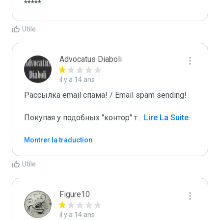
*****
Utile
Advocatus Diaboli
il y a 14 ans
Рассылка email спама! / Email spam sending! 

Покупая у подобных "контор" т
...
 Lire La Suite
Montrer la traduction
Utile
Figure10
il y a 14 ans