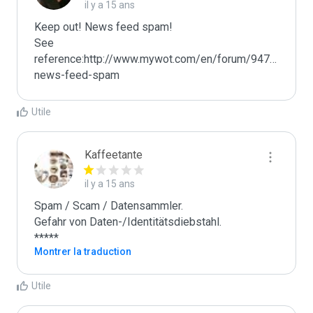
il y a 15 ans
Keep out! News feed spam!

See 
reference:http://www.mywot.com/en/forum/9474-
news-feed-spam
Utile
Kaffeetante
il y a 15 ans
Spam / Scam / Datensammler.

Gefahr von Daten-/Identitätsdiebstahl.

*****
Montrer la traduction
Utile