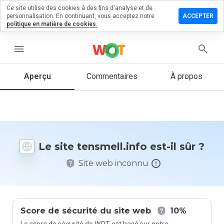
Ce site utilise des cookies à des fins d'analyse et de
sser un
personnalisation. En continuant, vous acceptez notre
ACCEPTER
mmentaire
politique en matière de cookies.
smell.info
menu
Aperçu
Commentaires
À propos
Quelle
note entre
1 et 5
donneriez-
vous à ce
Le site tensmell.info est-il sûr ?
site ?
Site web inconnu
Score de sécurité du site web
10%