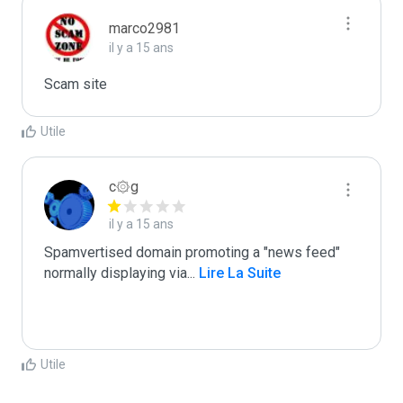
marco2981
il y a 15 ans
Scam site
Utile
c۞g
il y a 15 ans
Spamvertised domain promoting a "news feed"

normally displaying via
...
 Lire La Suite
Utile