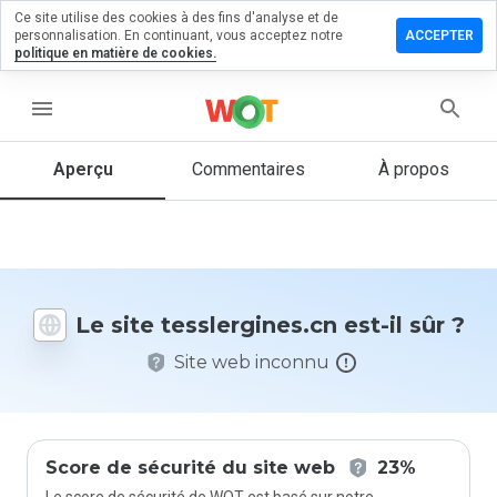
Ce site utilise des cookies à des fins d'analyse et de
ser un
personnalisation. En continuant, vous acceptez notre
ACCEPTER
mentaire
politique en matière de cookies.
lergines.cn
menu
Aperçu
Commentaires
À propos
Quelle
note entre
1 et 5
donneriez-
vous à ce
Le site tesslergines.cn est-il sûr ?
site ?
Site web inconnu
Score de sécurité du site web
23%