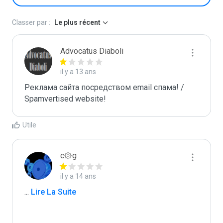
Classer par :
Le plus récent
Advocatus Diaboli
il y a 13 ans
Реклама сайта посредством email спама! / 
Spamvertised website!
Utile
c۞g
il y a 14 ans
...
 Lire La Suite