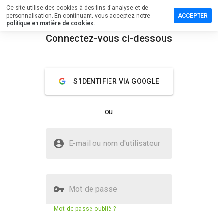
Ce site utilise des cookies à des fins d'analyse et de
sser un
personnalisation. En continuant, vous acceptez notre
ACCEPTER
mmentaire
politique en matière de cookies.
Connectez-vous ci-dessous
turl.ipq.co
menu
Aperçu
Commentaires
À propos
S'IDENTIFIER VIA GOOGLE
Quelle
note entre
ou
1 et 5
donneriez-
vous à ce
Le site testurl.ipq.co est-il sûr ?
site ?
E-mail ou nom d'utilisateur
Non fiable par WOT
Mot de passe
Score de sécurité du site web
14%
Mot de passe oublié ?