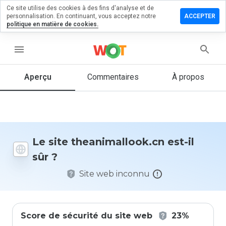
Ce site utilise des cookies à des fins d'analyse et de
er un
personnalisation. En continuant, vous acceptez notre
ACCEPTER
entaire
politique en matière de cookies.
imallook.cn
menu
Aperçu
Commentaires
À propos
Quelle
note entre
1 et 5
donneriez-
vous à ce
Le site theanimallook.cn est-il
site ?
sûr ?
Site web inconnu
Score de sécurité du site web
23%