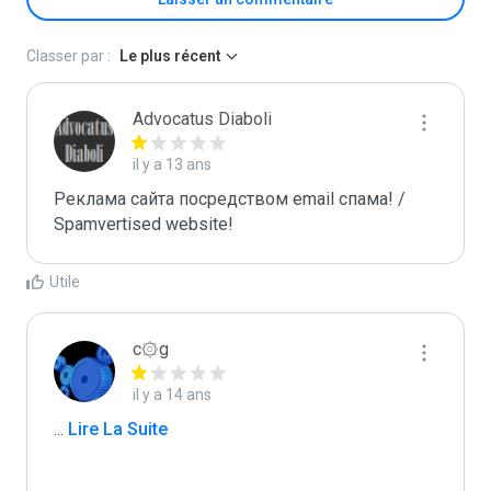
Classer par :
Le plus récent
Advocatus Diaboli
il y a 13 ans
Реклама сайта посредством email спама! / 
Spamvertised website!
Utile
c۞g
il y a 14 ans
...
 Lire La Suite