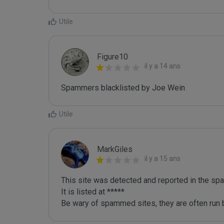
Utile
Figure10
il y a 14 ans
Spammers blacklisted by Joe Wein 
Utile
MarkGiles
il y a 15 ans
This site was detected and reported in the spa
It is listed at *****

Be wary of spammed sites, they are often run b