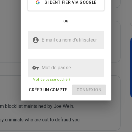
S'IDENTIFIER VIA GOOGLE
ou
E-mail ou nom d'utilisateur
Mot de passe
Mot de passe oublié ?
CRÉER UN COMPTE
CONNEXION
m blocklist maintained by Joe Wein.

y criminals who are out to defraud you.