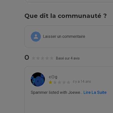
Que dit la communauté ?
Laisser un commentaire
0
Basé sur 4 avis
c۞g
il y a 14 ans
Spammer listed with Joewe
...
 Lire La Suite