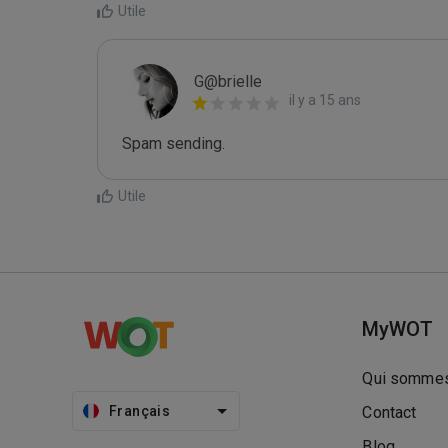
Utile
G@brielle
il y a 15 ans
Spam sending.
Utile
MyWOT
Qui sommes
Français
Contact
Blog