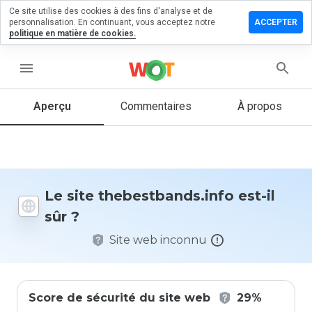
Ce site utilise des cookies à des fins d'analyse et de
er un
personnalisation. En continuant, vous acceptez notre
ACCEPTER
ntaire sur
politique en matière de cookies.
stbands.info
menu
Aperçu
Commentaires
À propos
Quelle
note entre
1 et 5
donneriez-
vous à ce
site ?
Le site thebestbands.info est-il
sûr ?
Site web inconnu
Score de sécurité du site web
29%