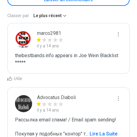
Classer par :
Le plus récent
marco2981
il y a 14 ans
thebestbands.info appears in Joe Wein Blacklist

*****
Utile
Advocatus Diaboli
il y a 14 ans
Рассылка email спама! / Email spam sending! 

Покупая у подобных "контор" т
...
 Lire La Suite