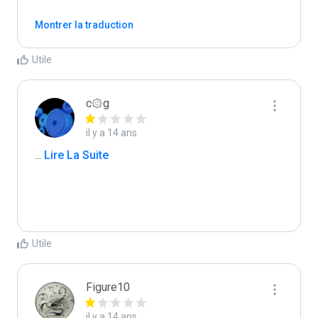
Montrer la traduction
Utile
c۞g
il y a 14 ans
...
 Lire La Suite
Utile
Figure10
il y a 14 ans