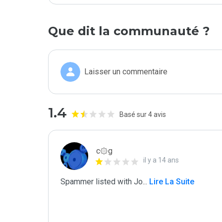
Que dit la communauté ?
Laisser un commentaire
1.4
Basé sur 4 avis
c۞g
il y a 14 ans
Spammer listed with Jo
...
 Lire La Suite