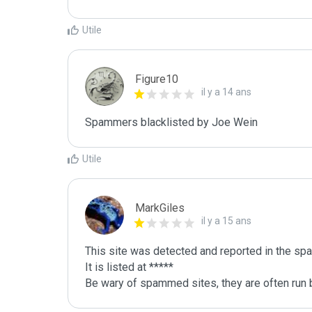
Utile
Figure10
il y a 14 ans
Spammers blacklisted by Joe Wein 
Utile
MarkGiles
il y a 15 ans
This site was detected and reported in the spa
It is listed at *****

Be wary of spammed sites, they are often run b