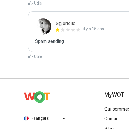
Utile
G@brielle
il y a 15 ans
Spam sending.
Utile
MyWOT
Qui sommes
Français
Contact
Blog