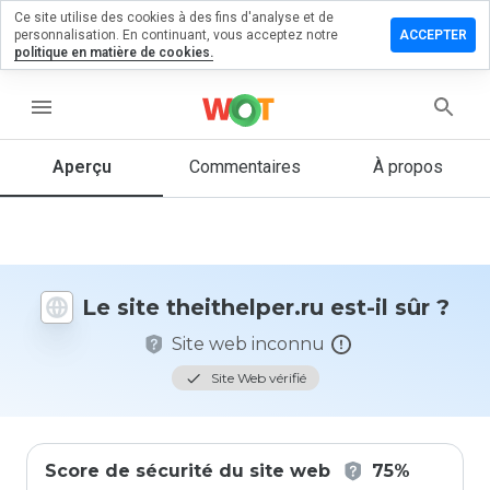
Ce site utilise des cookies à des fins d'analyse et de
sser un
personnalisation. En continuant, vous acceptez notre
ACCEPTER
mmentaire
politique en matière de cookies.
ithelper.ru
menu
Aperçu
Commentaires
À propos
Quelle
note entre
1 et 5
donneriez-
vous à ce
Le site theithelper.ru est-il sûr ?
site ?
Site web inconnu
Site Web vérifié
Score de sécurité du site web
75%