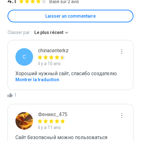
4.1
Basé sur 2 avis
Laisser un commentaire
Classer par :
Le plus récent
chinacenterkz
C
il y a 10 ans
Хороший нужный сайт, спасибо создателю.
Montrer la traduction
1
Феникс_475
il y a 11 ans
Сайт безопасный можно пользоваться