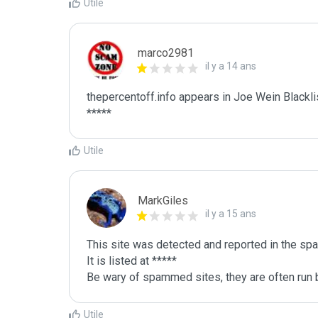
Utile
marco2981
il y a 14 ans
thepercentoff.info appears in Joe Wein Blacklis
*****
Utile
MarkGiles
il y a 15 ans
This site was detected and reported in the spa
It is listed at *****

Be wary of spammed sites, they are often run b
Utile