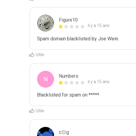
Figure10
il y a 15 ans
Spam domain blacklisted by Joe Wein.
Utile
Numbers
N
il y a 15 ans
Blacklisted for spam on *****
Utile
c۞g