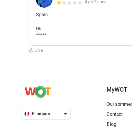
il y a 15 ans
Spam

re:

*****
Utile
MyWOT
Qui sommes
Français
Contact
Blog