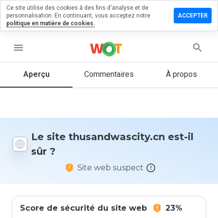
Ce site utilise des cookies à des fins d'analyse et de
er un
personnalisation. En continuant, vous acceptez notre
ACCEPTER
ntaire sur
politique en matière de cookies.
ndwascity.cn
menu
Aperçu
Commentaires
À propos
Quelle
note entre
1 et 5
donneriez-
vous à ce
site ?
Le site thusandwascity.cn est-il
sûr ?
Site web suspect
Score de sécurité du site web
23%