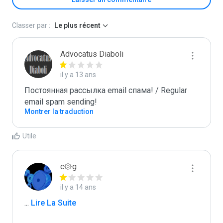
Classer par :
Le plus récent
Advocatus Diaboli
il y a 13 ans
Постоянная рассылка email спама! / Regular 
email spam sending!
Montrer la traduction
Utile
c۞g
il y a 14 ans
...
 Lire La Suite