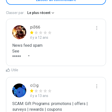
Classer par :
Le plus récent
pi366
il y a 12 ans
News feed spam

See

*****	"
Utile
c۞g
il y a 13 ans
SCAM: Gift Programs: promotions | offers | 
surveys | rewards | coupons
