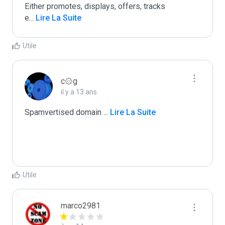
Either promotes, displays, offers, tracks

e
...
 Lire La Suite
Utile
c۞g
il y a 13 ans
Spamvertised domain 
...
 Lire La Suite
Utile
marco2981