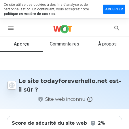
Ce site utilise des cookies à des fins d'analyse et de
 un
personnalisation. En continuant, vous acceptez notre
ACCEPTER
taire sur
politique en matière de cookies.
reverhello.net
menu
Aperçu
Commentaires
À propos
Quelle
note entre
1 et 5
donneriez-
vous à ce
site ?
Le site todayforeverhello.net est-
il sûr ?
Site web inconnu
Score de sécurité du site web
2%