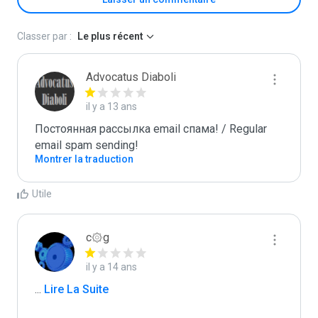
Classer par :
Le plus récent
Advocatus Diaboli
il y a 13 ans
Постоянная рассылка email спама! / Regular 
email spam sending!
Montrer la traduction
Utile
c۞g
il y a 14 ans
...
 Lire La Suite