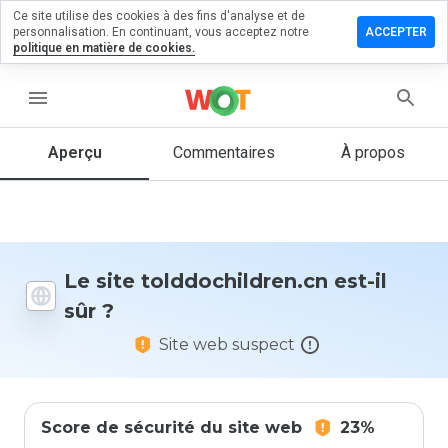
Ce site utilise des cookies à des fins d'analyse et de
er un
personnalisation. En continuant, vous acceptez notre
ACCEPTER
entaire sur
politique en matière de cookies.
ochildren.cn
menu
Aperçu
Commentaires
À propos
Quelle
note entre
1 et 5
donneriez-
vous à ce
site ?
Le site tolddochildren.cn est-il
sûr ?
Site web suspect
Score de sécurité du site web
23%