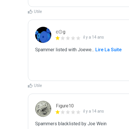
Utile
c۞g
il y a 14 ans
Spammer listed with Joewe
...
 Lire La Suite
Utile
Figure10
il y a 14 ans
Spammers blacklisted by Joe Wein 