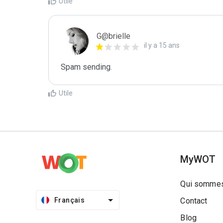
Utile
G@brielle
il y a 15 ans
Spam sending.
Utile
MyWOT
Qui sommes
Français
Contact
Blog