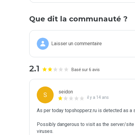
Que dit la communauté ?
Laisser un commentaire
2.1
Basé sur 6 avis
seidon
S
il y a 14 ans
As per today topshopperz.ru is detected as a 
Possibly dangerous to visit as the server/site 