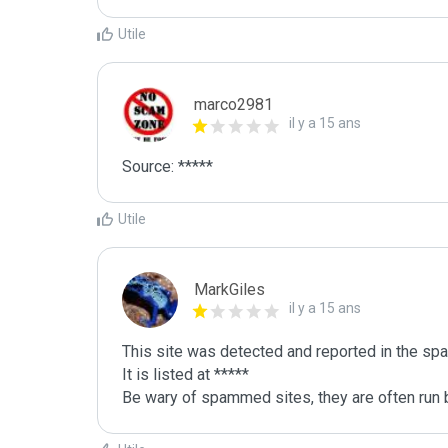
Utile
marco2981
il y a 15 ans
Source: *****
Utile
MarkGiles
il y a 15 ans
This site was detected and reported in the spa
It is listed at *****

Be wary of spammed sites, they are often run b