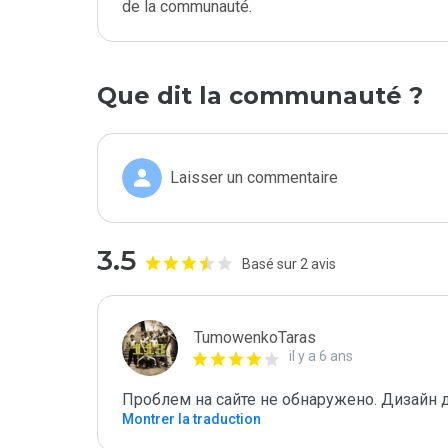
de la communauté.
Que dit la communauté ?
Laisser un commentaire
3.5
Basé sur 2 avis
TumowenkoTaras
il y a 6 ans
Проблем на сайте не обнаружено. Дизайн 
Montrer la traduction