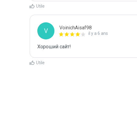
Utile
VoinichAisaf98
V
il y a 6 ans
Хороший сайт!
Utile