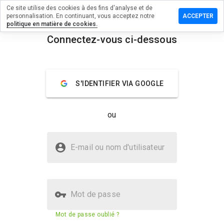
Ce site utilise des cookies à des fins d'analyse et de
ommentaire sur
personnalisation. En continuant, vous acceptez notre
ACCEPTER
cytabletshealth.net
politique en matière de cookies.
Connectez-vous ci-dessous
menu
Aperçu
Commentaires
À propos
Quelle
S'IDENTIFIER VIA GOOGLE
note entre
1 et 5
donneriez-
ou
vous à ce
site ?
Le site
E-mail ou nom d'utilisateur
trustedpharmacytabletshealth.ne
t est-il sûr ?
Non fiable par WOT
Mot de passe
Mot de passe oublié ?