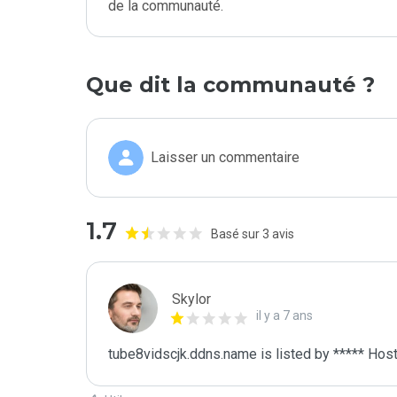
de la communauté.
Que dit la communauté ?
Laisser un commentaire
1.7
Basé sur 3 avis
Skylor
il y a 7 ans
tube8vidscjk.ddns.name is listed by ***** Host