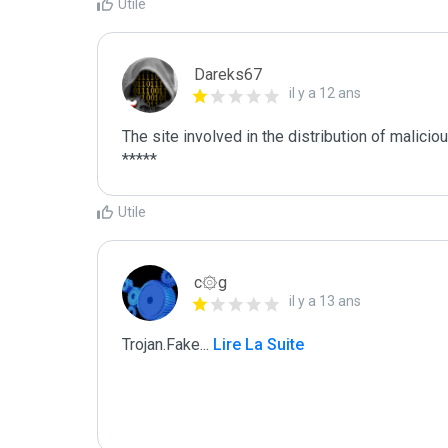
Utile
Dareks67
il y a 12 ans
The site involved in the distribution of malici
Utile
c۞g
il y a 13 ans
Trojan.Fake
...
 Lire La Suite