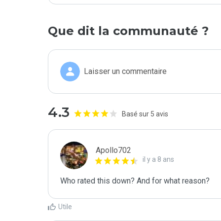
Que dit la communauté ?
Laisser un commentaire
4.3
Basé sur 5 avis
Apollo702
il y a 8 ans
Who rated this down? And for what reason?
Utile