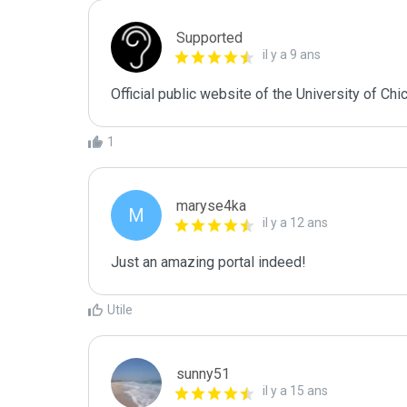
Supported
il y a 9 ans
Official public website of the University of Chi
1
maryse4ka
M
il y a 12 ans
Just an amazing portal indeed!
Utile
sunny51
il y a 15 ans