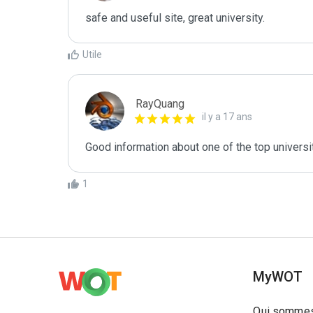
safe and useful site, great university.
Utile
RayQuang
il y a 17 ans
Good information about one of the top universi
1
MyWOT
Qui sommes