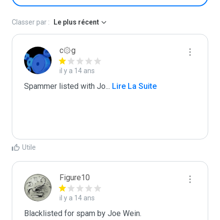
Classer par :
Le plus récent
c۞g
il y a 14 ans
Spammer listed with Jo
...
 Lire La Suite
Utile
Figure10
il y a 14 ans
Blacklisted for spam by Joe Wein.