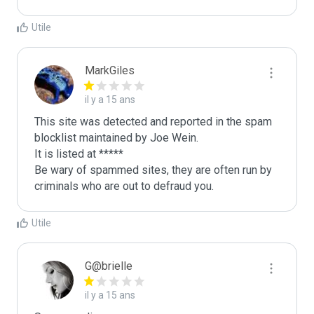
Utile
MarkGiles
il y a 15 ans
This site was detected and reported in the spam 
blocklist maintained by Joe Wein.

It is listed at *****

Be wary of spammed sites, they are often run by 
criminals who are out to defraud you.
Utile
G@brielle
il y a 15 ans