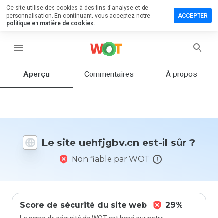
Ce site utilise des cookies à des fins d'analyse et de
sser un
personnalisation. En continuant, vous acceptez notre
ACCEPTER
mmentaire
politique en matière de cookies.
fjgbv.cn
menu
Aperçu
Commentaires
À propos
Quelle
note entre
1 et 5
donneriez-
vous à ce
Le site uehfjgbv.cn est-il sûr ?
site ?
Non fiable par WOT
Score de sécurité du site web
29%