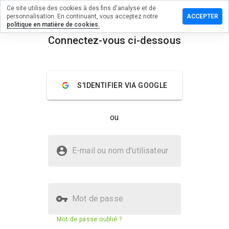
Ce site utilise des cookies à des fins d'analyse et de
sser un
personnalisation. En continuant, vous acceptez notre
ACCEPTER
mmentaire
politique en matière de cookies.
Connectez-vous ci-dessous
pvqvc.cn
menu
Aperçu
Commentaires
À propos
S'IDENTIFIER VIA GOOGLE
Quelle
note entre
ou
1 et 5
donneriez-
vous à ce
Le site ugopvqvc.cn est-il sûr ?
site ?
E-mail ou nom d'utilisateur
Non fiable par WOT
Mot de passe
Score de sécurité du site web
6%
Mot de passe oublié ?