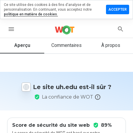
Ce site utilise des cookies à des fins d'analyse et de
sser un
personnalisation. En continuant, vous acceptez notre
ACCEPTER
mmentaire
politique en matière de cookies.
 uh.edu
menu
Aperçu
Commentaires
À propos
Quelle
note entre
1 et 5
donneriez-
vous à ce
site ?
Le site uh.edu est-il sûr ?
La confiance de WOT
Score de sécurité du site web
89%