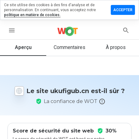
Ce site utilise des cookies à des fins d'analyse et de
sser un
personnalisation. En continuant, vous acceptez notre
ACCEPTER
mmentaire
politique en matière de cookies.
figub.cn
menu
Aperçu
Commentaires
À propos
Quelle
note entre
1 et 5
donneriez-
vous à ce
Le site ukufigub.cn est-il sûr ?
site ?
La confiance de WOT
Score de sécurité du site web
30%