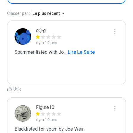
Classer par :
Le plus récent
c۞g
il y a 14 ans
Spammer listed with Jo
...
 Lire La Suite
Utile
Figure10
il y a 14 ans
Blacklisted for spam by Joe Wein.