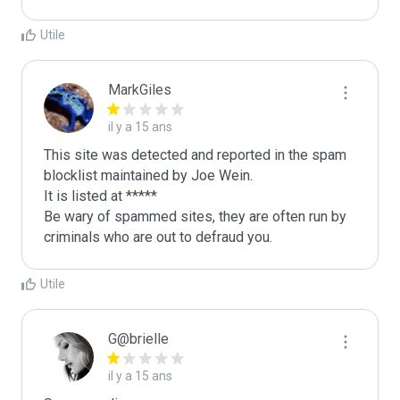
Utile
MarkGiles
il y a 15 ans
This site was detected and reported in the spam 
blocklist maintained by Joe Wein.

It is listed at *****

Be wary of spammed sites, they are often run by 
criminals who are out to defraud you.
Utile
G@brielle
il y a 15 ans