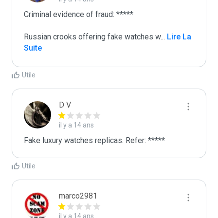
Criminal evidence of fraud: *****

Russian crooks offering fake watches w
...
 Lire La 
Suite
Utile
D V
il y a 14 ans
Fake luxury watches replicas. Refer: *****
Utile
marco2981
il y a 14 ans