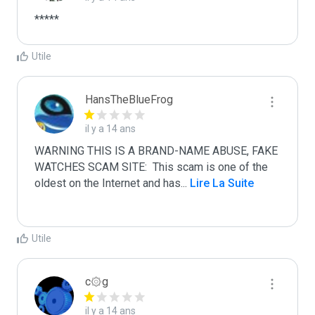
*****
Utile
HansTheBlueFrog
il y a 14 ans
WARNING THIS IS A BRAND-NAME ABUSE, FAKE 
WATCHES SCAM SITE:  This scam is one of the 
oldest on the Internet and has
...
 Lire La Suite
Utile
c۞g
il y a 14 ans