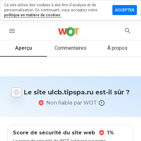
Ce site utilise des cookies à des fins d'analyse et de
sser un
personnalisation. En continuant, vous acceptez notre
ACCEPTER
mentaire
politique en matière de cookies.
b.tipspa.ru
menu
Aperçu
Commentaires
À propos
Quelle
note entre
1 et 5
donneriez-
vous à ce
Le site ulcb.tipspa.ru est-il sûr ?
site ?
Non fiable par WOT
Score de sécurité du site web
1%