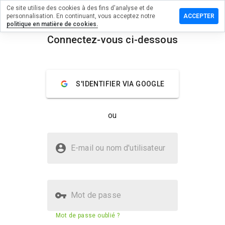
Ce site utilise des cookies à des fins d'analyse et de
r un
personnalisation. En continuant, vous acceptez notre
ACCEPTER
taire sur
politique en matière de cookies.
ictedvideo.cn
Connectez-vous ci-dessous
menu
Aperçu
Commentaires
À propos
S'IDENTIFIER VIA GOOGLE
Quelle
note entre
1 et 5
ou
donneriez-
vous à ce
site ?
Le site unrestrictedvideo.cn est-il
E-mail ou nom d'utilisateur
sûr ?
Site web suspect
Mot de passe
Score de sécurité du site web
30%
Mot de passe oublié ?