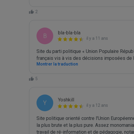
2
bla-bla-bla
B
il y a 11 ans
Site du parti politique « Union Populaire Répub
français vis à vis des décisions imposées de l'
Montrer la traduction
5
Yoshkill
Y
il y a 12 ans
Site politique orienté contre l'Union Européen
la plus brute et la plus pure. Assez monomaniaq
travail de ré-information et de pédagogie, not