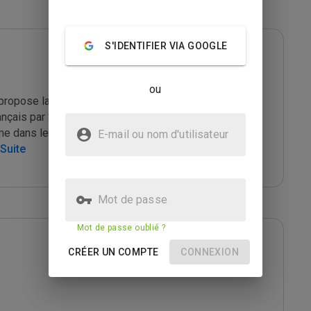
S'IDENTIFIER VIA GOOGLE
ou
propose la sortie de l'UE l'€ et l'OTAN, qui explique 
nçais par Sarkozy avec le soutien des autres grands 
 dans lequel se trouve  la France.

E-mail ou nom d'utilisateur
 Suite
Mot de passe
Mot de passe oublié ?
CRÉER UN COMPTE
CONNEXION