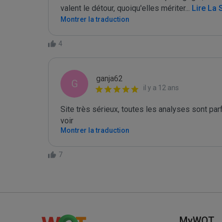
valent le détour, quoiqu'elles mériter
...
 Lire La 
Montrer la traduction
4
ganja62
G
il y a 12 ans
Site très sérieux, toutes les analyses sont pa
voir
Montrer la traduction
7
MyWOT