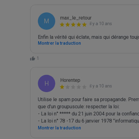
max_le_retour
M
il y a 10 ans
Enfin la vérité qui éclate, mais qui dérange toujo
Montrer la traduction
1
Horentep
H
il y a 10 ans
Utilise le spam pour faire sa propagande. Premi
que d'un groupuscule: respecter la loi:

- La loi n° ***** du 21 juin 2004 pour la confi
- La loi n° 78 -17 du 6 janvier 1978 "informatique
Montrer la traduction