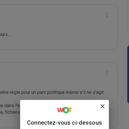
urs...
ère règle pour un parti politique même s'il ne s'agit 
ance dans l’économie numérique (LCEN)

, fichiers et libert
...
 Lire La Suite
Connectez-vous ci-dessous