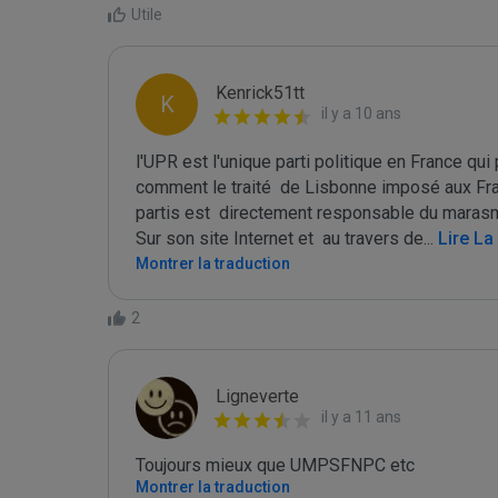
Utile
Kenrick51tt
K
il y a 10 ans
l'UPR est l'unique parti politique en France qui 
comment le traité  de Lisbonne imposé aux Fra
partis est  directement responsable du marasme
Sur son site Internet et  au travers de
...
 Lire La
Montrer la traduction
2
Ligneverte
il y a 11 ans
Toujours mieux que UMPSFNPC etc
Montrer la traduction