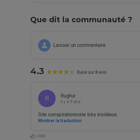
Que dit la communauté ?
Laisser un commentaire
4.3
Basé sur 8 avis
Rughur
R
il y a 9 ans
Site conspirationniste très insidieux.
Montrer la traduction
Utile