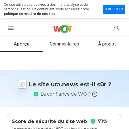
Ce site utilise des cookies à des fins d'analyse et de
sser un
personnalisation. En continuant, vous acceptez notre
ACCEPTER
mmentaire
politique en matière de cookies.
 ura.news
menu
Aperçu
Commentaires
À propos
Quelle
note entre
1 et 5
donneriez-
vous à ce
site ?
Le site ura.news est-il sûr ?
La confiance de WOT
Score de sécurité du site web
71%