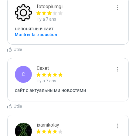
fotoopiumgi
il y a 7 ans
непонятный сайт
Montrer la traduction
Utile
Caxet
C
il y a 7 ans
сайт с актуальными новостями
Utile
ixarnikolay