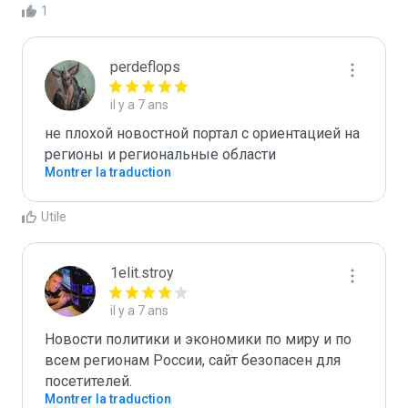
1
perdeflops
il y a 7 ans
не плохой новостной портал с ориентацией на 
регионы и региональные области
Montrer la traduction
Utile
1elit.stroy
il y a 7 ans
Новости политики и экономики по миру и по 
всем регионам России, сайт безопасен для 
посетителей.
Montrer la traduction