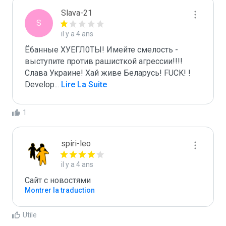
Slava-21
S
il y a 4 ans
Ё6анные ХУЕГЛ0ТЫ! Имейте смелость - 
выступите против рашисткой агреcсии!!!! 
Слава Украине! Хай живе Беларусь! FUCK! ! 
Develop
...
 Lire La Suite
1
spiri-leo
il y a 4 ans
Сайт с новостями
Montrer la traduction
Utile