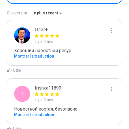
Classer par :
Le plus récent
Олег+
il y a 2 ans
Хороший новостной ресур
Montrer la traduction
Utile
Irishka11899
I
il y a 3 ans
Новостной портал, безопасно
Montrer la traduction
Utile