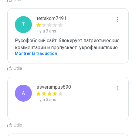
tetrakom7491
T
il y a 3 ans
Русофобский сайт: блокирует патриотические 
комментарии и пропускает  укрофашистские
Montrer la traduction
Utile
asverampus890
A
il y a 3 ans
Utile