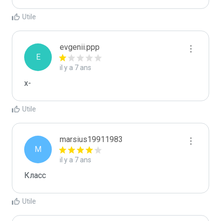
Utile
evgenii.ppp
E
il y a 7 ans
х-
Utile
marsius19911983
M
il y a 7 ans
Класс
Utile