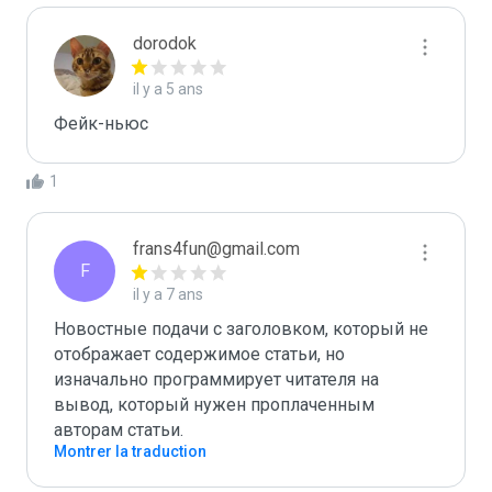
dorodok
il y a 5 ans
Фейк-ньюс
1
frans4fun@gmail.com
F
il y a 7 ans
Новостные подачи с заголовком, который не 
отображает содержимое статьи, но 
изначально программирует читателя на 
вывод, который нужен проплаченным 
авторам статьи.
Montrer la traduction