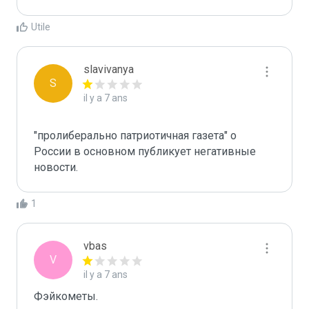
Utile
slavivanya
S
il y a 7 ans
"пролиберально патриотичная газета" о 
России в основном публикует негативные 
1
vbas
V
il y a 7 ans
Фэйкометы.