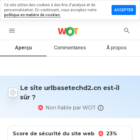
Ce site utilise des cookies à des fins d'analyse et de
er un
personnalisation. En continuant, vous acceptez notre
ACCEPTER
entaire sur
politique en matière de cookies.
setechd2.cn
menu
Aperçu
Commentaires
À propos
Quelle
note entre
1 et 5
donneriez-
vous à ce
site ?
Le site urlbasetechd2.cn est-il
sûr ?
Non fiable par WOT
Score de sécurité du site web
23%