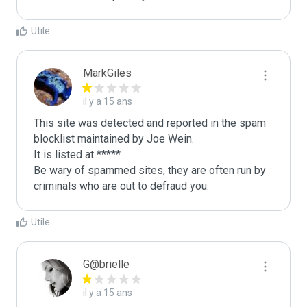
Utile
MarkGiles
il y a 15 ans
This site was detected and reported in the spam 
blocklist maintained by Joe Wein.

It is listed at *****

Be wary of spammed sites, they are often run by 
criminals who are out to defraud you.
Utile
G@brielle
il y a 15 ans