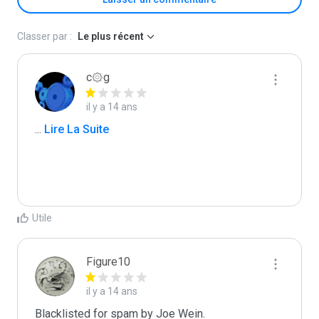
Classer par :
Le plus récent
c۞g
il y a 14 ans
...
 Lire La Suite
Utile
Figure10
il y a 14 ans
Blacklisted for spam by Joe Wein.