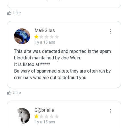
Utile
MarkGiles
il y a 15 ans
This site was detected and reported in the spam 
blocklist maintained by Joe Wein.

It is listed at *****

Be wary of spammed sites, they are often run by 
criminals who are out to defraud you.
Utile
G@brielle
il y a 15 ans