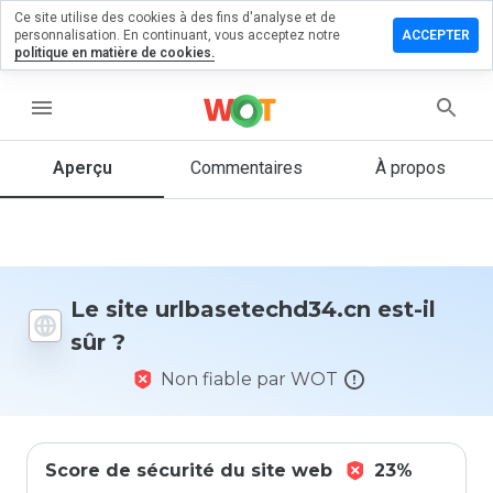
Ce site utilise des cookies à des fins d'analyse et de
er un
personnalisation. En continuant, vous acceptez notre
ACCEPTER
ntaire sur
politique en matière de cookies.
setechd34.cn
menu
Aperçu
Commentaires
À propos
Quelle
note entre
1 et 5
donneriez-
vous à ce
site ?
Le site urlbasetechd34.cn est-il
sûr ?
Non fiable par WOT
Score de sécurité du site web
23%