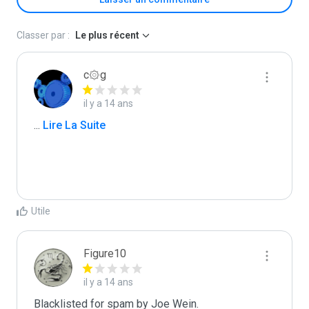
Classer par :
Le plus récent
c۞g
il y a 14 ans
...
 Lire La Suite
Utile
Figure10
il y a 14 ans
Blacklisted for spam by Joe Wein.