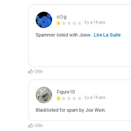
c۞g
il y a 14 ans
Spammer listed with Joew
...
 Lire La Suite
Utile
Figure10
il y a 14 ans
Blacklisted for spam by Joe Wein.
Utile