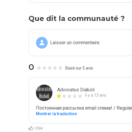
Que dit la communauté ?
Laisser un commentaire
0
Basé sur 5 avis
Advocatus Diaboli
il y a 13 ans
Постоянная рассылка email спама! / Regular
Montrer la traduction
Utile