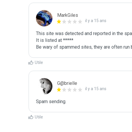
MarkGiles
il y a 15 ans
This site was detected and reported in the spa
It is listed at *****

Be wary of spammed sites, they are often run b
Utile
G@brielle
il y a 15 ans
Spam sending.
Utile