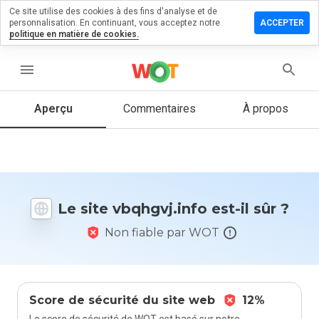
Ce site utilise des cookies à des fins d'analyse et de
sser un
personnalisation. En continuant, vous acceptez notre
ACCEPTER
mmentaire
politique en matière de cookies.
hgvj.info
menu
Aperçu
Commentaires
À propos
Quelle
note entre
1 et 5
donneriez-
vous à ce
Le site vbqhgvj.info est-il sûr ?
site ?
Non fiable par WOT
Score de sécurité du site web
12%