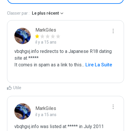
Classer par :
Le plus récent
MarkGiles
il y a 15 ans
vbqhgvj.info redirects to a Japanese R18 dating 
site at *****

It comes in spam as a link to this
...
 Lire La Suite
Utile
MarkGiles
il y a 15 ans
vbqhgvj.info was listed at ***** in July 2011
