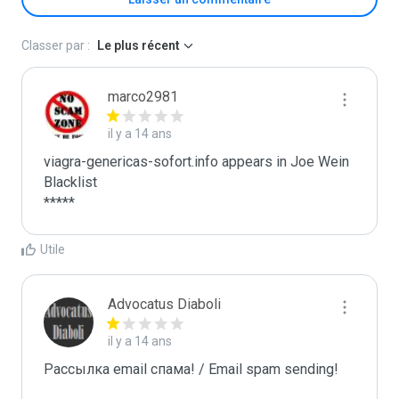
Classer par :
Le plus récent
marco2981
il y a 14 ans
viagra-genericas-sofort.info appears in Joe Wein 
Blacklist

*****
Utile
Advocatus Diaboli
il y a 14 ans
Рассылка email спама! / Email spam sending! 
