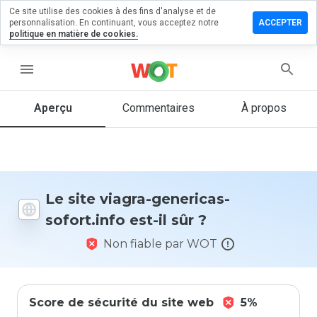
Ce site utilise des cookies à des fins d'analyse et de
sser un
personnalisation. En continuant, vous acceptez notre
ACCEPTER
mmentaire
politique en matière de cookies.
 viagra-
ericas-
menu
ort.info
Aperçu
Commentaires
À propos
Quelle
note entre
1 et 5
donneriez-
Le site viagra-genericas-
vous à ce
sofort.info est-il sûr ?
site ?
Non fiable par WOT
Score de sécurité du site web
5%