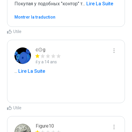
Покупая у подобных "контор" т
...
 Lire La Suite
Montrer la traduction
Utile
c۞g
il y a 14 ans
...
 Lire La Suite
Utile
Figure10