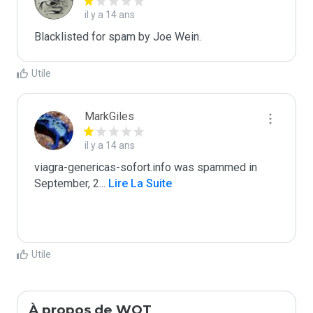
il y a 14 ans
Blacklisted for spam by Joe Wein.
Utile
MarkGiles
il y a 14 ans
viagra-genericas-sofort.info was spammed in 
September, 2
...
 Lire La Suite
Utile
À propos de WOT