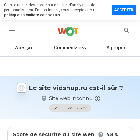
Ce site utilise des cookies à des fins d'analyse et de
sser un
personnalisation. En continuant, vous acceptez notre
ACCEPTER
mmentaire
politique en matière de cookies.
shup.ru
menu
Aperçu
Commentaires
À propos
Quelle
note entre
1 et 5
donneriez-
vous à ce
Le site vidshup.ru est-il sûr ?
site ?
Site web inconnu
Site Web vérifié
Score de sécurité du site web
48%