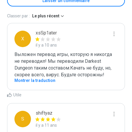
Laisser un commentaire
Classer par :
Le plus récent
xsSp1ater
X
il y a 10 ans
Выложен перевод игры, которую я никогда 
не переводил! Мы переводили Darkest 
Dungeon таким составом.Качать не буду, но, 
скорее всего, вирус. Будьте осторожны!
Montrer la traduction
Utile
shiftyaz
S
il y a 11 ans